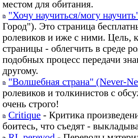
местом для обитания.
"Хочу научиться/могу научить
Город"). Это страница бесплатн
ролевиков и иже с ними. Цель, 
страницы - облегчить в среде р
подобных процесс передачи зна
другому.
"Волшебная страна" (Never-Ne
ролевиков и толкинистов с обсу
очень строго!
Critique
- Критика произведен
боитесь, что съедят - выкладыва
RI_perevod
- Переводы матери