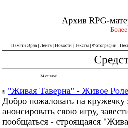
Архив RPG-мате
Более
Памяти Эрла
|
Лента
|
Новости
|
Тексты
|
Фотографии
|
Пес
Средс
34 ссылок
"Живая Таверна" - Живое Рол
Добро пожаловать на кружечку 
анонсировать свою игру, завест
пообщаться - строящаяся "Жива