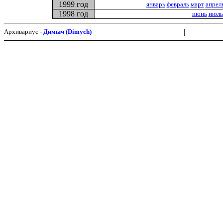
1999 год
январь
февраль
март
апрел
1998 год
июнь
июль
|
Архивариус -
Димыч (Dimych)