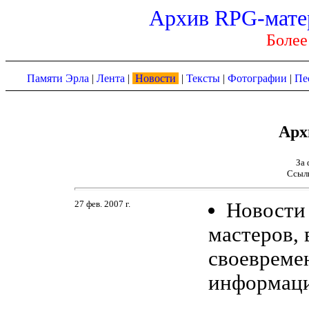
Архив RPG-мате
Более
Памяти Эрла
|
Лента
|
Новости
|
Тексты
|
Фотографии
|
Пе
Арх
За 
Ссыл
27 фев. 2007 г.
Новост
мастеров, 
своевреме
информац