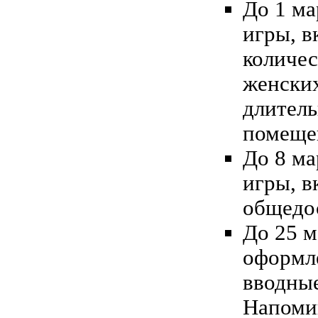
До 1 ма
игры, в
количес
женских
длитель
помещен
До 8 ма
игры, 
общедо
До 25 м
оформле
вводные
Напомин