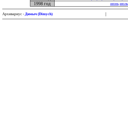
1998 год
июнь
июль
|
Архивариус -
Димыч (Dimych)