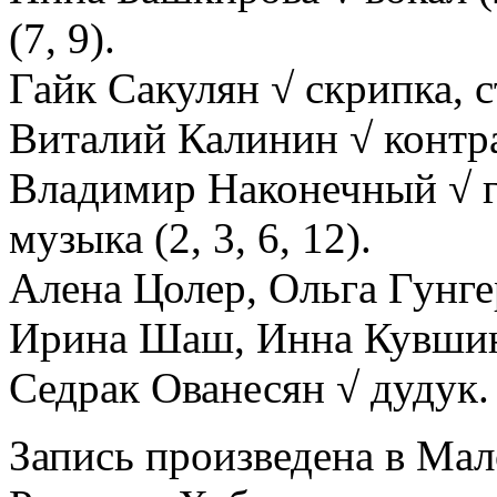
(7, 9).
Гайк Сакулян √ скрипка, с
Виталий Калинин √ контр
Владимир Наконечный √ ги
музыка (2, 3, 6, 12).
Алена Цолер, Ольга Гунгер
Ирина Шаш, Инна Кувшино
Седрак Ованесян √ дудук.
Запись произведена в Ма