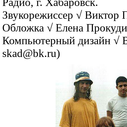
Радио, г. Хабаровск.
Звукорежиссер √ Виктор 
Обложка √ Елена Прокуд
Компьютерный дизайн √ Вя
skad@bk.ru)