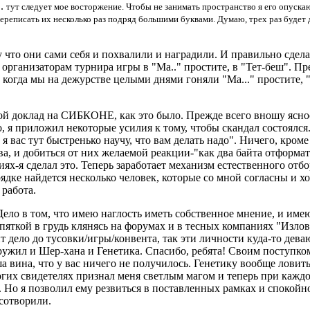
..
тут следует мое восторжение. Чтобы не занимать пространство я его опуск
 переписать их несколько раз подряд большими буквами. Думаю, трех раз будет 
у что они сами себя и похвалили и наградили. И правильно сдела
рганизаторам турнира игры в "Ма.." простите, в "Тет-беш". Пре
когда мы на дежурстве целыми днями гоняли "Ма..." простите, "
ой доклад на СИБКОНЕ, как это было. Прежде всего вношу яснос
о, я приложил некоторые усилия к тому, чтобы скандал состоялся.
 вас тут быстренько научу, что вам делать надо". Ничего, кром
ва, и добиться от них желаемой реакции-"как два байта отформ
ях-я сделал это. Теперь заработает механизм естественного от
дке найдется несколько человек, которые со мной согласны и хот
 работа.
Дело в том, что имею наглость иметь собственное мнение, и име
 пяткой в грудь клянясь на форумах и в тесных компаниях "Изло
дит дело до тусовки/игры/конвента, так эти личности куда-то де
ружил и Шер-хана и Генетика. Спасибо, ребята! Своим поступком
ша вина, что у вас ничего не получилось. Генетику вообще ловить
гих свидетелях признал меня светлым магом и теперь при каждой
 Но я позволил ему резвиться в поставленных рамках и спокойно
 сотворили.