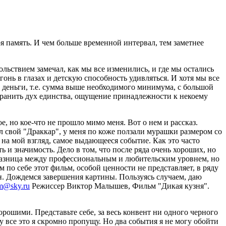
оя память. И чем больше временной интервал, тем заметнее
льствием замечал, как мы все изменились, и где мы остались
нь в глазах и детскую способность удивляться. И хотя мы все
ие деньги, т.е. сумма выше необходимого минимума, с большой
охранить дух единства, ощущение принадлежности к некоему
ое, но кое-что не прошло мимо меня. Вот о нем и рассказ.
ал свой "Драккар", у меня по коже ползали мурашки размером со
на мой взгляд, самое выдающееся событие. Как это часто
 и значимость. Дело в том, что после ряда очень хороших, но
зница между профессиональным и любительским уровнем, но
м по себе этот фильм, особой ценности не представляет, в ряду
ан. Дождемся завершения картины. Пользуясь случаем, даю
lm@sky.ru
Режиссер Виктор Малышев, Фильм "Дикая кузня".
рошими. Представьте себе, за весь конвент ни одного черного
у все это я скромно пропущу. Но два события я не могу обойти