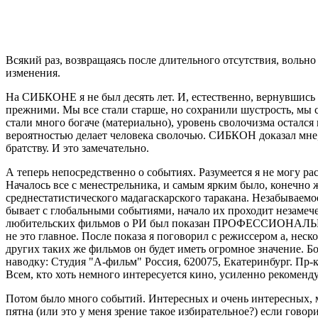
Всякий раз, возвращаясь после длительного отсутствия, вольно
изменения.
На СИБКОНЕ я не был десять лет. И, естественно, вернувшись п
прежними. Мы все стали старше, но сохранили шустрость, мы с
стали много богаче (материально), уровень сволочизма остался
вероятностью делает человека сволочью. СИБКОН доказал мне, 
братству. И это замечательно.
А теперь непосредственно о событиях. Разумеется я не могу рас
Началось все с менестрельника, и самым ярким было, конечно ж
среднестатистического мадагаскарского таракана. Незабываемо
бывает с глобальными событиями, начало их проходит незамече
любительских фильмов о РИ был показан ПРОФЕССИОНАЛЬНЫЙ 
не это главное. После показа я поговорил с режиссером а, неск
других таких же фильмов он будет иметь огромное значение. Б
наводку: Студия "А-фильм" Россия, 620075, Екатеринбург. Пр-кт
Всем, кто хоть немного интересуется кино, усиленно рекоменду
Потом было много событий. Интересных и очень интересных, мн
пятна (или это у меня зрение такое избирательное?) если гово