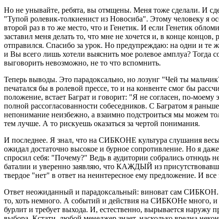
Но не унывайте, ребята, вы отмщены. Меня тоже сделали. И сд
"Тупой ролевик-толкиенист из Новосиба". Этому человеку я осо
второй раз в то же место, что и Генетик. И если Генетик обломи
заставил меня делать то, что мне не хочется и, в конце концов
отправился. Спасибо за урок. Но предупреждаю: на одни и те ж
и Вы всего лишь хотели выяснить мое ролевое амплуа? Тогда с
выговорить невозможно, не то что вспомнить.
Теперь выводы. Это парадоксально, но лозунг "Чей ты мальчик
печатался бы в ролевой прессе, то и на конвенте смог бы расс
положение, встает Баграт и говорит: "Я не согласен, по-моему
полной рассогласованности собеседников. С Багратом я раньше 
непонимание неизбежно, а взаимно подстроиться мы можем только
тем лучше. А то рискуешь оказаться за чертой понимания.
И последнее. Я знал, что на СИБКОНЕ культура слушания весьм
ожидал достаточно высокое и бурное сопротивление. Но я даж
спросил себя: "Почему?" Ведь в аудитории собрались отнюдь 
баталии и уверенно заявляю, что КАЖДЫЙ из присутствовавших
твердое "нет" в ответ на неинтересное ему предложение. И вс
Ответ неожиданный и парадоксальный: виноват сам СИБКОН. Не
то, хоть немного. А событий и действия на СИБКОНе много, и в
бурлит и требует выхода. И, естественно, вырывается наружу 
выбора. Кстати, любой менеджер знает, насколько вредна нек