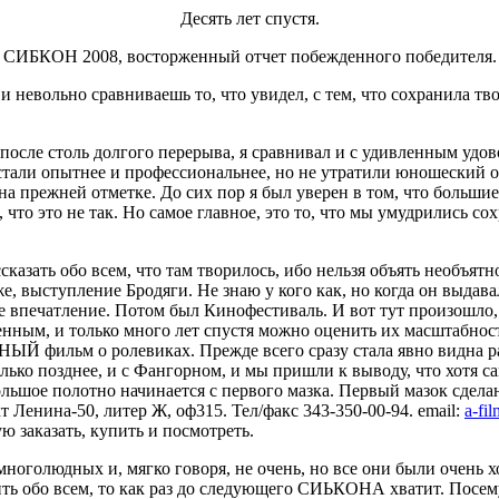
Десять лет спустя.
СИБКОН 2008, восторженный отчет побежденного победителя.
 и невольно сравниваешь то, что увидел, с тем, что сохранила тв
осле столь долгого перерыва, я сравнивал и с удивленным удово
тали опытнее и профессиональнее, но не утратили юношеский ого
 на прежней отметке. До сих пор я был уверен в том, что больш
что это не так. Но самое главное, это то, что мы умудрились с
сказать обо всем, что там творилось, ибо нельзя объять необъятн
е, выступление Бродяги. Не знаю у кого как, но когда он выдав
е впечатление. Потом был Кинофестиваль. И вот тут произошло, 
нным, и только много лет спустя можно оценить их масштабность
фильм о ролевиках. Прежде всего сразу стала явно видна ра
олько позднее, и с Фангорном, и мы пришли к выводу, что хотя са
ольшое полотно начинается с первого мазка. Первый мазок сдел
 Ленина-50, литер Ж, оф315. Тел/факс 343-350-00-94. email:
a-fi
ю заказать, купить и посмотреть.
оголюдных и, мягко говоря, не очень, но все они были очень хо
рить обо всем, то как раз до следующего СИЬКОНА хватит. Посем