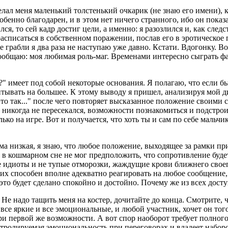
елал меня маленький толстенький очкарик (не знаю его имени), 
бенно благодарен, и в этом нет ничего странного, ибо он показ
лся, то сей кадр достиг цели, а именно: я разозлился и, как сле
, расписаться в собственном поражении, послав его в эротическо
е грабли я два раза не наступаю уже давно. Кстати. Вдогонку. Во
ообщаю: моя любимая роль-маг. Временами интересно сыграть фа
?" имеет под собой некоторые основания. Я полагаю, что если б
читывать на большее. К этому выводу я пришел, анализируя мой ди
 это так..." после чего повторяет высказанное положение своими
никогда не пересекался, возможности познакомиться и подстроит
 на игре. Вот и получается, что хоть ты и сам по себе мальчик,
а низкая, я знаю, что любое положение, выходящее за рамки пр
е в кошмарном сне не мог предположить, что сопротивление буд
не идиоты и не тупые отморозки, жаждущие крови ближнего сво
 способен вполне адекватно реагировать на любое сообщение, 
е это будет сделано спокойно и достойно. Почему же из всех до
 надо тащить меня на костер, дочитайте до конца. Смотрите, 
се яркие и все эмоциональные, и любой участник, хочет он того 
при первой же возможности. А вот спор наоборот требует полног
онтролируемая эмоциональность при переговорах и владеет набо