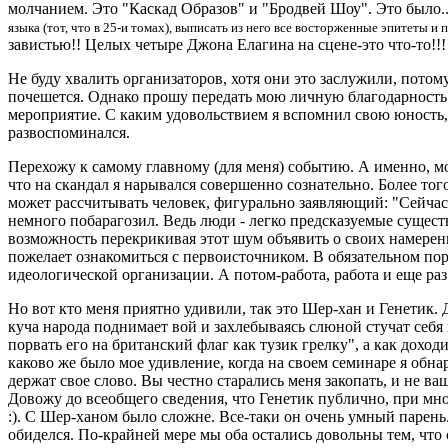
молчанием. Это "Каскад Образов" и "Бродвей Шоу". Это было.
языка (тот, что в 25-и томах), выписать из него все восторженные эпитеты и
завистью!! Целых четыре Джона Елагина на сцене-это что-то!!!
Не буду хвалить организаторов, хотя они это заслужили, потом
почешется. Однако прошу передать мою личную благодарность о
мероприятие. С каким удовольствием я вспомнил свою юность, 
развоспоминался.
Перехожу к самому главному (для меня) событию. А именно, м
что на скандал я нарывался совершенно сознательно. Более тог
может рассчитывать человек, фигурально заявляющий: "Сейчас я
немного побарагозил. Ведь люди - легко предсказуемые сущест
возможность перекрикивая этот шум объявить о своих намерени
пожелает ознакомиться с первоисточником. В обязательном поря
идеологической организации. А потом-работа, работа и еще раз
Но вот кто меня приятно удивили, так это Шер-хан и Генетик. 
куча народа поднимает вой и захлебываясь слюной стучат себя
порвать его на британский флаг как тузик грелку", а как дохо
каково же было мое удивление, когда на своем семинаре я обна
держат свое слово. Вы честно старались меня закопать, и не ва
Довожу до всеобщего сведения, что Генетик публично, при мно
:). С Шер-ханом было сложне. Все-таки он очень умный парень.
обиделся. По-крайней мере мы оба остались довольны тем, что