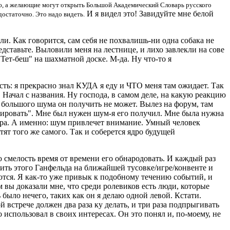
аю, а желающие могут открыть Большой Академический Словарь русского
И я видел это! Завидуйте мне белой
достаточно. Это надо видеть.
ли. Как говорится, сам себя не похвалишь-ни одна собака не
дставьте. Выловили меня на лестнице, и лихо завлекли на сове
Тет-беш" на шахматной доске. М-да. Ну что-то я
ть: я прекрасно знал КУДА я еду и ЧТО меня там ожидает. Так
 Начал с названия. Ну господа, в самом деле, на какую реакцию
е большого шума он получить не может. Вылез на форум, там
атировать". Мне был нужен шум-я его получил. Мне была нужна
бора. А именно: шум привлечет внимание. Умный человек
ят того же самого. Так и соберется ядро будущей
ю смелость время от времени его обнародовать. И каждый раз
вить этого Ганфельда на ближайшей тусовке/игре/конвенте и
ваются. Я как-то уже привык к подобному течению событий, и
 вы доказали мне, что среди ролевиков есть люди, которые
 было нечего, таких как он я делаю одной левой. Кстати.
 встрече должен два раза ку делать, и три раза подпрыгивать
 использовал в своих интересах. Он это понял и, по-моему, не