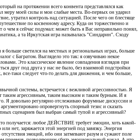
который на протяжении всего конвента представлялся как
ал меру моей силы и мои слабые места. Во-первых он ударил
дствие, утратил контроль над ситуацией. После чего он блестяще
е путешествие по косвенному адресу. Куда он торжественно и
т о чем я сейчас подумал: может быть я Вас неправильно понял,
натика, а та Иркутская игра называлась "Синдарин". Сходу
ы я больше светился на местных и региональных играх, больше
алог с Багратом. Выглядело это так: я озвучиваю некое
 словами. Это классическое явление совпадения взглядов при
ься друг под друга у нас не было, без взаимной подстройки
 все-таки следует что-то делать для движения, и чем больше,
ивычной системы, встречается с вежливой агрессивностью. Я
ет таким агрессивным, таким высоким и таким бурным. И я
его. Я довольно регулярно отслеживаю форумные дискуссии и
аргументировано опровергнуть спорный тезис и сказать
ступных сценариев был выбран самый тупой и агрессивный?
что получается: любое ДЕЙСТВИЕ требует эмоции, хоть какой-
или нет, заряжается этой энергией под завязку. Энергия
о отсутствия эмоций, ибо они затмевают разум и сужают поле
ром приемов, позволяющим сбить эмоциональный накал. А что