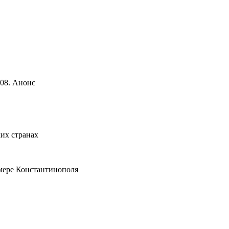
008. Анонс
их странах
имере Константинополя