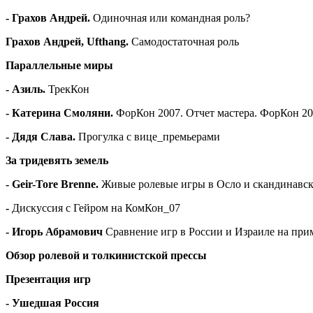
- Грахов Андрей.
Одиночная или командная роль?
Грахов Андрей, Ufthang.
Самодостаточная роль
Параллельные миры
- Азиль.
ТрекКон
- Катерина Смоляни.
ФорКон 2007. Отчет мастера. ФорКон 2
-
Дядя Слава
.
Прогулка с вице_премьерами
За тридевять земель
-
Geir-Tore Brenne
.
Живые ролевые игры в Осло и скандинавск
-
Дискуссия с Гейром на КомКон_07
- Игорь Абрамович
Сравнение игр в России и Израиле на пр
Обзор ролевой и толкинистской прессы
Презентация игр
- Ушедшая Россия