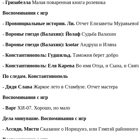
- Гризабелла
Малая поваренная книга ролевика
Воспоминания с игр
- Провинциальные истории. Ли.
Отчет Елизаветы Муравьево
- Воронье гнездо (Валахия): Йолаф
Судьба Валахии
- Воронье гнездо (Валахия):
ksotar
Андруш и Иляна
- Константинополь: Гудшильд.
Таможня берет добро
- Константинополь:
Еля Карева
Во имя Отца, и Сына, и Свята
По следам. Константинополь
-
Дядя Слава
Жаркое лето в Стамбуле. Отчет мастера
Воспоминания с игр
- Варг
ХИ-07. Хорошо, но мало
Дела минувшие. Воспоминания с игр
- Ассиди, Мисти
Сказание о Норицунэ, или Гэмпэй районного