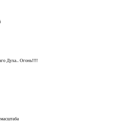
й
го Духа.. Огонь!!!!
 масштаба