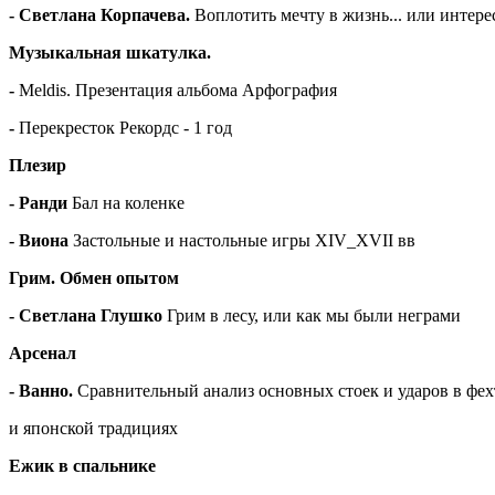
- Светлана Корпачева.
Воплотить мечту в жизнь... или интер
Музыкальная шкатулка.
-
Meldis. Презентация альбома Арфография
-
Перекресток Рекордс - 1 год
Плезир
- Ранди
Бал на коленке
- Виона
Застольные и настольные игры XIV_XVII вв
Грим. Обмен опытом
- Светлана Глушко
Грим в лесу, или как мы были неграми
Арсенал
- Ванно.
Сравнительный анализ основных стоек и ударов в фе
и японской традициях
Ежик в спальнике