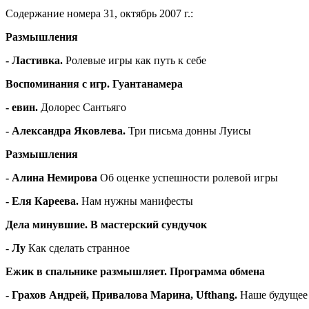
Содержание номера 31, октябрь 2007 г.:
Размышления
- Ластивка.
Ролевые игры как путь к себе
Воспоминания с игр. Гуантанамера
-
евин
.
Долорес Сантьяго
-
Александра
Яковлева.
Три письма донны Луисы
Размышления
-
Алина Немирова
Об оценке успешности ролевой игры
- Еля Кареева.
Нам нужны манифесты
Дела минувшие. В мастерский сундучок
- Лу
Как сделать странное
Ежик в спальнике размышляет. Программа обмена
- Грахов Андрей, Привалова Марина, Ufthang.
Наше будущее