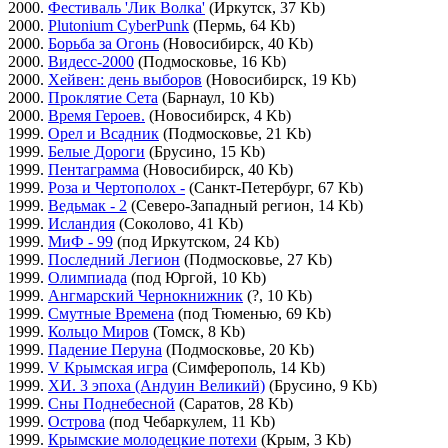
2000.
Фестиваль 'Лик Волка'
(Иркутск, 37 Kb)
2000.
Plutonium CyberPunk
(Пермь, 64 Kb)
2000.
Борьба за Огонь
(Новосибирск, 40 Kb)
2000.
Видесс-2000
(Подмосковье, 16 Kb)
2000.
Хейвен: день выборов
(Новосибирск, 19 Kb)
2000.
Проклятие Сета
(Барнаул, 10 Kb)
2000.
Время Героев.
(Новосибирск, 4 Kb)
1999.
Орел и Всадник
(Подмосковье, 21 Kb)
1999.
Белые Дороги
(Брусино, 15 Kb)
1999.
Пентаграмма
(Новосибирск, 40 Kb)
1999.
Роза и Чертополох -
(Санкт-Петербург, 67 Kb)
1999.
Ведьмак - 2
(Северо-Западный регион, 14 Kb)
1999.
Исландия
(Соколово, 41 Kb)
1999.
МиФ - 99
(под Иркутском, 24 Kb)
1999.
Последний Легион
(Подмосковье, 27 Kb)
1999.
Олимпиада
(под Юргой, 10 Kb)
1999.
Ангмарский Чернокнижник
(?, 10 Kb)
1999.
Смутные Времена
(под Тюменью, 69 Kb)
1999.
Кольцо Миров
(Томск, 8 Kb)
1999.
Падение Перуна
(Подмосковье, 20 Kb)
1999.
V Крымская игра
(Симферополь, 14 Kb)
1999.
ХИ. 3 эпоха (Андуин Великий)
(Брусино, 9 Kb)
1999.
Сны Поднебесной
(Саратов, 28 Kb)
1999.
Острова
(под Чебаркулем, 11 Kb)
1999.
Крымские молодецкие потехи
(Крым, 3 Kb)