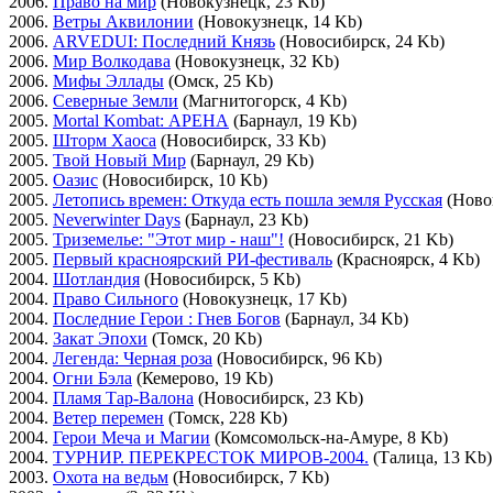
2006.
Право на мир
(Новокузнецк, 23 Kb)
2006.
Ветры Аквилонии
(Новокузнецк, 14 Kb)
2006.
ARVEDUI: Последний Князь
(Новосибирск, 24 Kb)
2006.
Мир Волкодава
(Новокузнецк, 32 Kb)
2006.
Мифы Эллады
(Омск, 25 Kb)
2006.
Северные Земли
(Магнитогорск, 4 Kb)
2005.
Mortal Kombat: АРЕНА
(Барнаул, 19 Kb)
2005.
Шторм Хаоса
(Новосибирск, 33 Kb)
2005.
Твой Новый Мир
(Барнаул, 29 Kb)
2005.
Оазис
(Новосибирск, 10 Kb)
2005.
Летопись времeн: Откуда есть пошла земля Русская
(Новок
2005.
Neverwinter Days
(Барнаул, 23 Kb)
2005.
Триземелье: "Этот мир - наш"!
(Новосибирск, 21 Kb)
2005.
Первый красноярский РИ-фестиваль
(Красноярск, 4 Kb)
2004.
Шотландия
(Новосибирск, 5 Kb)
2004.
Право Сильного
(Новокузнецк, 17 Kb)
2004.
Последние Герои : Гнев Богов
(Барнаул, 34 Kb)
2004.
Закат Эпохи
(Томск, 20 Kb)
2004.
Легенда: Черная роза
(Новосибирск, 96 Kb)
2004.
Огни Бэла
(Кемерово, 19 Kb)
2004.
Пламя Тар-Валона
(Новосибирск, 23 Kb)
2004.
Ветер перемен
(Томск, 228 Kb)
2004.
Герои Меча и Магии
(Комсомольск-на-Амуре, 8 Kb)
2004.
ТУРНИР. ПЕРЕКРЕСТОК МИРОВ-2004.
(Талица, 13 Kb)
2003.
Охота на ведьм
(Новосибирск, 7 Kb)