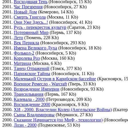
2001.
Восходящая Тень
(Новосибирск, 15 Kb)
2001.
Час Презрения
(Новосибирск, 27 Kb)
2001.
Новый Дом
(Кемерово, 14 Kb)
2001.
Смерть Тингола
(Москва, 11 Kb)
2001.
Они Уже Здесь...!
(Новосибирск, 41 Kb)
2001.
Русь - перекресток культур
(Саратов, 23 Kb)
2001.
Потерянный Мир
(Пермь, 137 Kb)
2001.
Лето
(Тюмень, 228 Kb)
2001.
Век Перикла
(Новосибирск, 293 Kb)
2001.
Имена Великого Духа
(Новосибирск, 18 Kb)
2001.
Фолькол-2
(Новосибирск, 5 Kb)
2001.
Королева Роз
(Москва, 160 Kb)
2001.
Матрица
(Москва, 6 Kb)
2001.
Танец Отражений
(Томск, 377 Kb)
2001.
Парижские Тайны
(Новосибирск, 11 Kb)
2001.
Маленький Остров в Карибском бассейне
(Красноярск, 1
2000.
Военное Ремесло - Warcraft
(Тверь, 33 Kb)
2000.
Возрождение Империи
(Новосибирск, 93 Kb)
2000.
Трансильвания
(Пермь, 167 Kb)
2000.
Калевала - 2000
(Петрозаводск, 209 Kb)
2000.
Восхождение 2000
(Красноярск, 9 Kb)
2000.
ХИ - 2000. Властелин Колец (Ангельские Войны)
(Екатер
2000.
Сыны Владимировы
(Мурманск, 27 Kb)
2000.
Сказание Начинается (по МиФ - технологии)
(Новосибирс
2000.
Лоэн - 2000
(Подмосковье, 53 Kb)