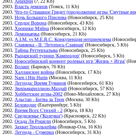
2003.
Анахрон
(?, 22 Kb)
2003.
Власть демонов
(Томск, 11 Kb)
2003.
Что-то Страшное Грядет (продолжение игры 'Смутные вре
2003.
Ночь Большого Прилива
(Новосибирск, 25 Kb)
2003.
Сердце Ворона
(Новосибирск, 43 Kb)
2003.
Хроники Мэйна
(Новосибирск, 12 Kb)
2003.
Демоньячка
(Новосибирск, 21 Kb)
2003.
A.I.M. vs M.E.R.C. Конкуренция неприемлема
(Новосибир
2003.
Славянка - II: 'Летопись Славная'
(Новосибирск, 5 Kb)
2003.
Тайны Реттерхальма
(Новосибирск, 25 Kb)
2003.
Рыцарский турнир 'Кампеадор'
(Новосибирск, 5 Kb)
2002.
Новосибирский конвент ролевых игр 'Жизнь + Игра'
(Нов
2002.
Воланг
(Барнаул, 76 Kb)
2002.
Халланские войны
(Новосибирск, 17 Kb)
2002.
Narn i Hin Hurin
(Москва, 11 Kb)
2002.
Легенда: Время Туманов
(Новосибирск, 61 Kb)
2002.
Звирьмариллион-Маздай
(Новосибирск, 57 Kb)
2002.
Хоббитские игры-2002
(Ново-Михайловск, 27 Kb)
2002.
Альстар - Битва за Трон
(Москва, 30 Kb)
2002.
Беловодие
(Екатеринбург, 5 Kb)
2002.
Время Всех Стихий - 2
(Юрга, 18 Kb)
2002.
Средиземье ('Колечки')
(Красноярск, 22 Kb)
2002.
Осада Ля Рошели
(Новосибирск, 5 Kb)
2001.
Захват Тролльхейма
(Йошкар-Ола, 16 Kb)
2001.
Легенда - Сумерки
(Новосибирск, 31 Kb)