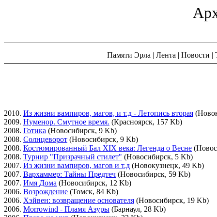
Арх
Памяти Эрла
|
Лента
|
Новости
|
2010.
Из жизни вампиров, магов, и т.д - Летопись вторая
(Новок
2009.
Нуменор. Смутное время.
(Красноярск, 157 Kb)
2008.
Готика
(Новосибирск, 9 Kb)
2008.
Солнцеворот
(Новосибирск, 9 Kb)
2008.
Костюмированный Бал XIX века: Легенда о Весне
(Новос
2008.
Турнир "Призрачный стилет"
(Новосибирск, 5 Kb)
2007.
Из жизни вампиров, магов и т.д
(Новокузнецк, 49 Kb)
2007.
Вархаммер: Тайны Предтеч
(Новосибирск, 59 Kb)
2007.
Имя Дома
(Новосибирск, 12 Kb)
2006.
Возрождение
(Томск, 84 Kb)
2006.
Хэйвен: возвращение основателя
(Новосибирск, 19 Kb)
2006.
Morrowind - Пламя Азуры
(Барнаул, 28 Kb)