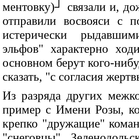
ментовку)┘ связали и, до
отправили восвояси с п
истерически рыдавши
эльфов" характерно ходи
основном берут кого-нибуд
сказать, "с согласия жертв
Из разряда других межк
пример с Имени Розы, ко
крепко "дружащие" коман
"снеговцы". Зеленодоль