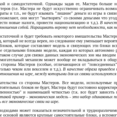
ой и самодостаточной. Однажды задав ее, Мастера больше не
теров (т.е. Мастера не будут искусственно ограничивать возмо
аты и т.п., не будут изымать "лишние" деньги из игры в связи
 пожелают, они могут "вытворять" со своими деньгами что угод
ести новые налоги, провести национализацию и т.д.).
В качест
отношения собой. Наращивать веревку нет необходимости, как н
остаточной и будет требовать некоторого вмешательства Маст
д, который не всегда верен, но следование ему уменьшает вероя
локов, которые составляют модель и связующих эти блоки всп
е отдельными блоками модели, каждая из которых автономно р
 таком случае для связки данных экономических зон мы вводим
помогательный механизм может вообще не вкладываться в общ
о стороны Мастеров (особые, отличающиеся от "повседневных
олько чеком или векселем и т.д.).
В качестве образа приведем 
отношения на игре, между которыми для их связки используются
ательства со стороны Мастеров. Все модели, используемые п
ятельных блоков не будет, Мастера будут постоянно корректиров
венностью" и наименьшей четкостью (т.к. все будет зависеть 
такой пример - экономическая модель - это набор одинаковых п
се экономические связи на игре.
подходами может показаться незначительной и трудноразличимо
оде основой являются крупные самостоятельные блоки, а вспом