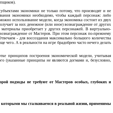
упщиков).
субъектами экономики не только потому, что производят и не
ования экономики необходимо, чтобы каждый персонаж: либо
можно использование модели, когда экономика состоит из двух
олучает за них денежное (или иное) вознаграждение от других
 материалы приобретает у других персонажей. В виртуально-
 вознаграждение от Мастеров. При этом персонаж по-прежнему
твечаем - для воссоздания максимально большого количества
еще чего. А в реальности на игре брадобрею часто нечего делать
ботке принципов построения экономической модели, учитывая
го (указанные принципы не являются догмами и, безусловно,
орой подходы не требуют от Мастеров особых, глубоких и
, с которыми мы сталкиваемся в реальной жизни, применимы