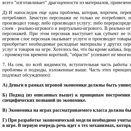
всего "изготавливает" драгоценности из материалов, привезен
Д) И напоследок еще одна проблема, которая, впрочем, пере
потребляют. Зачастую персонажи не только не потребляют,
производил товар; либо производил услугу; либо перераспред
слоев - реально-игрового и виртуально-игрового. В реально-
персонажей. При этом персонаж выступает как субъект не т
игровом слое персонаж оказывает услуги и производит товар
приобретает необходимые расходные материалы у других пер
услуг и товаров на игре. Хотелось бы, что бы кроме кабака, бо
- промежуток времени короткий, "обрасти" успевают не многие,
7. На сем, по всей видимости, вступительная часть работы
проблемы и подходы, изложенные выше. Часть этих принципо
подлежат обсуждению):
А) Деньги в рамках игровой экономики должны быть унив
Б) Подход (из описанных выше) к принципам построения 
специфических познаний по экономике.
В) Экономика на играх рассматриваемого класса должна быт
Г) При разработке экономической модели необходимо учиты
в игре. В первую очередь речь идет о тех механизмах, кото