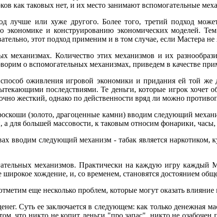
ков как таковых нет, и их место занимают вспомогательные мех
дход лучше или хуже другого. Более того, третий подход може
 экономике и конструированию экономических моделей. Тем не
вательно, этот подход применим и в том случае, если Мастера 
ых механизмах. Количество этих механизмов и их разнообразие
говорим о вспомогательных механизмах, приведем в качестве при
 способ оживления игровой экономики и придания ей той же 
вытекающими последствиями. Те деньги, которые игрок хочет о
очно жесткий, однако по действенности вряд ли можно противоп
 роскоши (золото, драгоценные камни) вводим следующий механи
 а для большей массовости, к таковым относим фонарики, часы, 
ах вводим следующий механизм - табак является наркотиком, к
гательных механизмов. Практически на каждую игру каждый М
е широкое хождение, и, со временем, становятся достоянием общ
 отметим еще несколько проблем, которые могут оказать влияни
енег. Суть ее заключается в следующем: как только денежная ма
в том, что никто не копит деньги "про запас", никто не озабоче