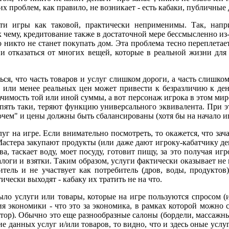
х проблем, как правило, не возникает - есть кабаки, публичные
ти игры как таковой, практически неприменимы. Так, напри
 чему, кредитование также в достаточной мере бессмысленно из
о никто не станет покупать дом. Эта проблема тесно переплетае
ии отказаться от многих вещей, которые в реальной жизни для
ться, что часть товаров и услуг слишком дороги, а часть слишко
е или менее реальных цен может привести к безразличию к ден
начимость той или иной суммы, а вот персонаж игрока в этом ми
 опять таки, теряют функцию универсального эквивалента. При э
очем" и цены должны быть сбалансированы (хотя бы на начало и
луг на игре. Если внимательно посмотреть, то окажется, что зач
астера закупают продукты (или даже дают игроку-кабатчику ден
а, таскает воду, моет посуду, готовит пищу, за это получая иг
алоги и взятки. Таким образом, услуги фактически оказывает не к
итель и не участвует как потребитель (дров, воды, продуктов
чески выходят - кабаку их тратить не на что.
ыло услуги или товары, которые на игре пользуются спросом (
экономики - что это за экономика, в рамках которой можно сх
р). Обычно это еще разнообразные салоны (бордели, массажные 
ение данных услуг и/или товаров, то видно, что и здесь оные ус