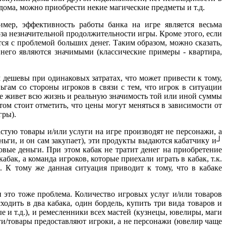
 дома, можно приобрести некие магические предметы и т.д.
мер, эффективность работы банка на игре является весьма
-за незначительной продолжительности игры. Кроме этого, если
тся с проблемой больших денег. Таким образом, можно сказать,
 него являются значимыми (классические примеры - квартира,
м дешевы при одинаковых затратах, что может привести к тому,
ьгам со стороны игроков в связи с тем, что игрок в ситуации
ре живет всю жизнь и реальную значимость той или иной суммы
том стоит отметить, что цены могут меняться в зависимости от
гры).
астую товары и/или услуги на игре производят не персонажи, а
ьги, и он сам закупает), эти продукты выдаются кабатчику и┘
ровые деньги. При этом кабак не тратит денег на приобретение
абак, а команда игроков, которые приехали играть в кабак, т.к.
). К тому же данная ситуация приводит к тому, что в кабаке
и это тоже проблема. Количество игровых услуг и/или товаров
одить в два кабака, один бордель, купить три вида товаров и
и т.д.), и ремесленники всех мастей (кузнецы, ювелиры, маги
луги/товары предоставляют игроки, а не персонажи (ювелир чаще