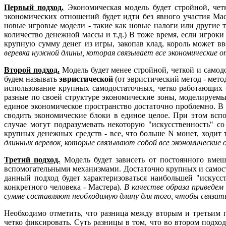
Первый подход.
Экономическая модель будет стройной, четк
экономических отношений будет идти без явного участия Мас
новые игровые модели - такие как новые налоги или другие тр
количество денежной массы и т.д.) В тоже время, если игроки
крупную сумму денег из игры, закопав клад, король может вв
веревка нужной длины, которая связывает все экономические 
Второй подход.
Модель будет менее стройной, четкой и самод
будем называть
эвристической
(от эвристический метод - мето
использование крупных самодостаточных, четко работающих б
разные по своей структуре экономические зоны, моделируемы
единое экономическое пространство достаточно проблемно. В
сводить экономические блоки в единое целое. При этом вс
случае могут подразумевать некоторую "искусственность" с
крупных денежных средств - все, что больше N монет, ходит т
длинных веревок, которые связывают собой все экономические 
Третий подход.
Модель будет зависеть от постоянного вмеш
вспомогательными механизмами. Достаточно крупных и самосто
данный подход будет характеризоваться наибольшей "искусст
конкретного человека - Мастера).
В качестве образа приведем 
сумме составляют необходимую длину для того, чтобы связать в
Необходимо отметить, что разница между вторым и третьим 
четко фиксировать. Суть разницы в том, что во втором подх