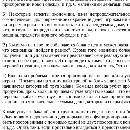
приобретении новой одежды и т.д. С маленькими деньгами таки
Б) Некоторые аспекты экономики, из-за непродолжительнос
сомнительной - долговременное сохранение денег игрокам ни к
на игре у игрока есть возможность жить в арендуемом доме, т
что, в связи с непродолжительностью игры, игрок в состоян
машина, предметы личного обиходы и т.д.).
В) Зачастую на игре не соблюдается баланс цен и может оказа
что экономика "пойдет в разнос". Кроме того, незнание боле
получения или уплаты денег не представляет себе реальную з
отлично себе представляет. Это приводит к тому, что деньги,
игровой ситуации, но изначально игроки должны знать, "что п
Г) Еще одна проблема касается производства товаров и/или ус
игроки. Посмотрим на типичный игровой кабак - чаще всего М
начинается каторжный труд кабака. Команда кабака рубит дров
продуктов, дров, воды, в лучшем случае затраты кабака - это н
персонал кабака участвует в экономике только как производ
скапливаются значительные суммы денег, которые из игры факти
Кроме услуг кабака обычно трудно назвать еще какие-то ни б
обычно явно недостаточно для нормального функционирования 
быть похороненным с помощью одной из двух похоронных конто
и т.д.). Опять таки, если пристально вглядеться в предоставл