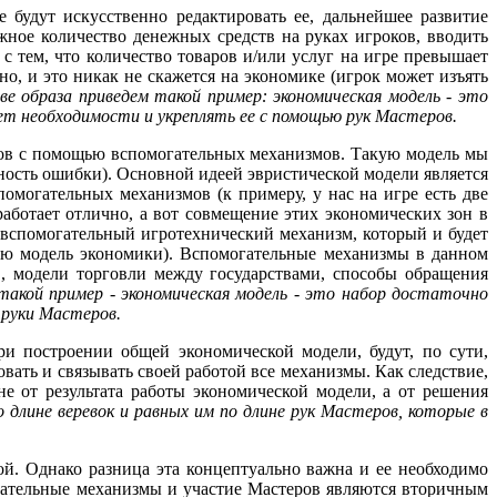
 будут искусственно редактировать ее, дальнейшее развитие
жное количество денежных средств на руках игроков, вводить
 с тем, что количество товаров и/или услуг на игре превышает
но, и это никак не скажется на экономике (игрок может изъять
ве образа приведем такой пример: экономическая модель - это
ет необходимости и укреплять ее с помощью рук Мастеров.
еров с помощью вспомогательных механизмов. Такую модель мы
тность ошибки). Основной идеей эвристической модели является
омогательных механизмов (к примеру, у нас на игре есть две
аботает отлично, а вот совмещение этих экономических зон в
 вспомогательный игротехнический механизм, который и будет
ую модель экономики). Вспомогательные механизмы в данном
", модели торговли между государствами, способы обращения
такой пример - экономическая модель - это набор достаточно
 руки Мастеров.
ри построении общей экономической модели, будут, по сути,
ать и связывать своей работой все механизмы. Как следствие,
не от результата работы экономической модели, а от решения
о длине веревок и равных им по длине рук Мастеров, которые в
й. Однако разница эта концептуально важна и ее необходимо
огательные механизмы и участие Мастеров являются вторичным