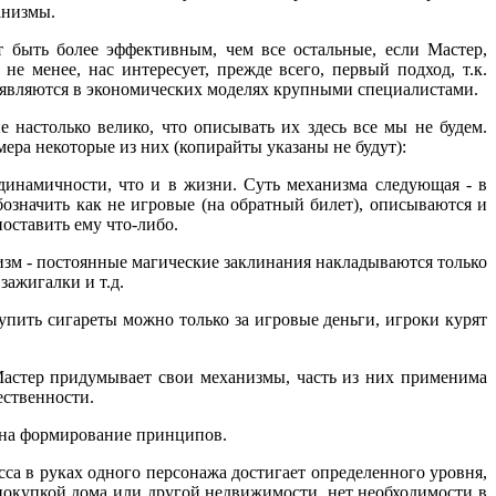
анизмы.
т быть более эффективным, чем все остальные, если Мастер,
 менее, нас интересует, прежде всего, первый подход, т.к.
не являются в экономических моделях крупными специалистами.
 настолько велико, что описывать их здесь все мы не будем.
мера некоторые из них (копирайты указаны не будут):
динамичности, что и в жизни. Суть механизма следующая - в
бозначить как не игровые (на обратный билет), описываются и
оставить ему что-либо.
зм - постоянные магические заклинания накладываются только
зажигалки и т.д.
упить сигареты можно только за игровые деньги, игроки курят
астер придумывает свои механизмы, часть из них применима
ественности.
е на формирование принципов.
сса в руках одного персонажа достигает определенного уровня,
н покупкой дома или другой недвижимости, нет необходимости в