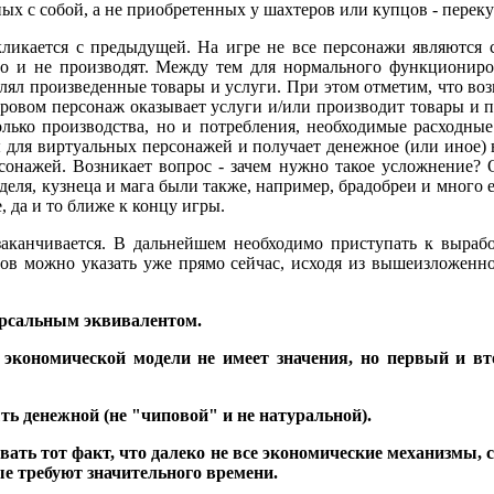
ных с собой, а не приобретенных у шахтеров или купцов - перек
кликается с предыдущей. На игре не все персонажи являются 
 но и не производят. Между тем для нормального функционир
елял произведенные товары и услуги. При этом отметим, что воз
игровом персонаж оказывает услуги и/или производит товары и п
олько производства, но и потребления, необходимые расходные
ы для виртуальных персонажей и получает денежное (или иное)
сонажей. Возникает вопрос - зачем нужно такое усложнение? О
рделя, кузнеца и мага были также, например, брадобреи и много 
 да и то ближе к концу игры.
 заканчивается. В дальнейшем необходимо приступать к выра
в можно указать уже прямо сейчас, исходя из вышеизложенно
ерсальным эквивалентом.
экономической модели не имеет значения, но первый и вт
ь денежной (не "чиповой" и не натуральной).
вать тот факт, что далеко не все экономические механизмы
рые требуют значительного времени.