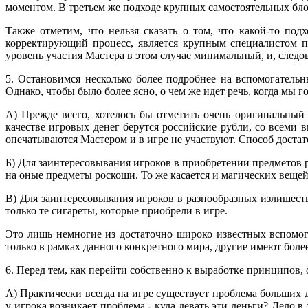
моментом. В третьем же подходе крупных самостоятельных бло
Также отметим, что нельзя сказать о том, что какой-то по
корректирующий процесс, является крупным специалистом по
уровень участия Мастера в этом случае минимальный, и, следо
5. Остановимся несколько более подробнее на вспомогательн
Однако, чтобы было более ясно, о чем же идет речь, когда мы 
А) Прежде всего, хотелось бы отметить очень оригинальный
качестве игровых денег берутся российские рубли, со всеми 
опечатываются Мастером и в игре не участвуют. Способ достат
Б) Для заинтересовывания игроков в приобретении предметов
на оные предметы роскоши. То же касается и магических вещей,
В) Для заинтересовывания игроков в разнообразных излишеств
только те сигареты, которые приобрели в игре.
Это лишь немногие из достаточно широко известных вспомо
только в рамках данного конкретного мира, другие имеют боле
6. Перед тем, как перейти собственно к выработке принципов,
А) Практически всегда на игре существует проблема больших д
у игрока возникает проблема - куда девать эти деньги? Дело 