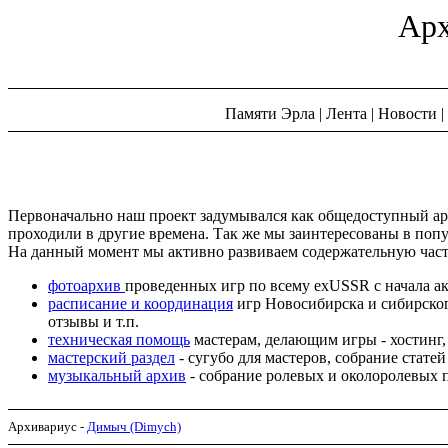
Арх
Памяти Эрла
|
Лента
|
Новости
|
Первоначально наш проект задумывался как общедоступный арх
проходили в другие времена. Так же мы заинтересованы в поп
На данный момент мы активно развиваем содержательную част
фотоархив
проведенных игр по всему exUSSR с начала а
расписание и координация
игр Новосибирска и сибирског
отзывы и т.п.
техническая помощь
мастерам, делающим игры - хостинг, 
мастерский раздел
- сугубо для мастеров, собрание стате
музыкальный архив
- собрание ролевых и околоролевых п
Архивариус -
Димыч (Dimych)