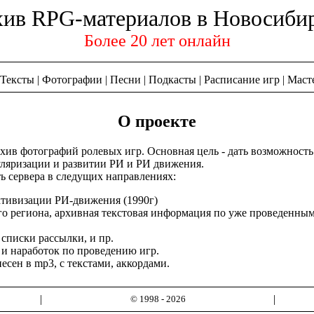
ив RPG-материалов в Новосиби
Более 20 лет онлайн
Тексты
|
Фотографии
|
Песни
|
Подкасты
|
Расписание игр
|
Маст
О проекте
ив фотографий ролевых игр. Основная цель - дать возможность 
уляризации и развитии РИ и РИ движения.
ь сервера в следущих направлениях:
ктивизации РИ-движения (1990г)
о региона, архивная текстовая информация по уже проведенны
списки рассылки, и пр.
й и наработок по проведению игр.
есен в mp3, с текстами, аккордами.
|
|
© 1998 - 2026